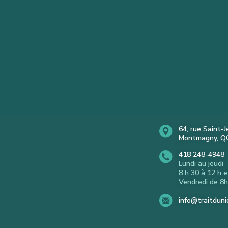
64, rue Saint-
Montmagny, Q
418 248-4948
Lundi au jeudi
8 h 30 à 12 h e
Vendredi de 8h
info@traitdun