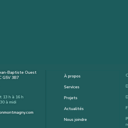
Jean-Baptiste Ouest
C
À propos
C G5V 3B7
D
Services
t 13 h à 16 h
D
Projets
30 à midi
F
Actualités
ionmontmagny.com
P
Nous joindre
r