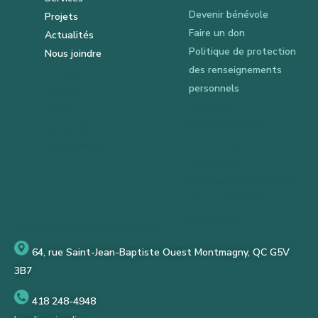
Devenir bénévole
Projets
Faire un don
Actualités
Politique de protection
Nous joindre
des renseignements
À propos
personnels
Services
Calendrier
Projets
Devenir membre
Actualités
Devenir bénévole
Nous joindre
Faire un don
Politique de protection
des renseignements
personnels
64, rue Saint-Jean-Baptiste Ouest Montmagny, QC G5V
3B7
418 248-4948